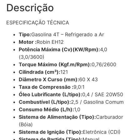
Descrição
ESPECIFICAÇÃO TÉCNICA
Tipo:
Gasolina 4T – Refrigerado a Ar
Motor :
Robin EH12
Potência Máxima (Cv)(KW/Rpm):
4,0
(3,0/3600)
Torque Máximo (Kgf.m/Rpm):
0,76/2600
Cilindrada (cm³):
121
Diâmetro X Curso (mm):
60 X 43
Taxa de Compressão :
9,0:1
Óleo Lubrificante (L/tipo):
0,4 / SAE 20W50
Combustível (L/tipo):
2,5 / Gasolina Comum
Consumo Médio (L/h):
1,0
Sistema de Alimentação (Tipo):
Carburador
(Bóia)
Sistema de Ignição (Tipo):
Eletrônica (CDI)
Sistema de Partida (Tipo):
Manual