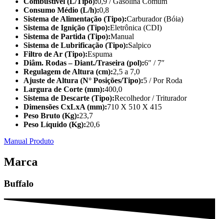
Combustível (L/Tipo):
0,9 / Gasolina Comum
Consumo Médio (L/h):
0,8
Sistema de Alimentação (Tipo):
Carburador (Bóia)
Sistema de Ignição (Tipo):
Eletrônica (CDI)
Sistema de Partida (Tipo):
Manual
Sistema de Lubrificação (Tipo):
Salpico
Filtro de Ar (Tipo):
Espuma
Diâm. Rodas – Diant./Traseira (pol):
6″ / 7″
Regulagem de Altura (cm):
2,5 a 7,0
Ajuste de Altura (N° Posições/Tipo):
5 / Por Roda
Largura de Corte (mm):
400,0
Sistema de Descarte (Tipo):
Recolhedor / Triturador
Dimensões CxLxA (mm):
710 X 510 X 415
Peso Bruto (Kg):
23,7
Peso Líquido (Kg):
20,6
Manual Produto
Marca
Buffalo