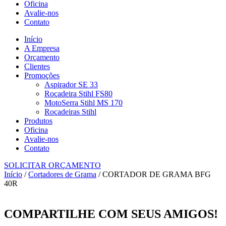
Oficina
Avalie-nos
Contato
Início
A Empresa
Orçamento
Clientes
Promoções
Aspirador SE 33
Roçadeira Stihl FS80
MotoSerra Stihl MS 170
Roçadeiras Stihl
Produtos
Oficina
Avalie-nos
Contato
SOLICITAR ORÇAMENTO
Início
/
Cortadores de Grama
/ CORTADOR DE GRAMA BFG
40R
COMPARTILHE COM SEUS AMIGOS!