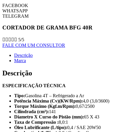
FACEBOOK
WHATSAPP
TELEGRAM
CORTADOR DE GRAMA BFG 40R





5/5
FALE COM UM CONSULTOR
Descrição
Marca
Descrição
ESPECIFICAÇÃO TÉCNICA
Tipo:
Gasolina 4T – Refrigerado a Ar
Potência Máxima (Cv)(KW/Rpm):
4,0 (3,0/3600)
Torque Máximo (Kgf.m/Rpm):
0,67/2500
Cilindrada (cm³):
141
Diametro X Curso do Pistão (mm):
65 X 43
Taxa de Compressão :
8,0:1
Óleo Lubrificante (L/tipo):
0,4 / SAE 20W50