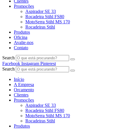
Clientes
Promoções
Aspirador SE 33
Roçadeira Stihl FS80
MotoSerra Stihl MS 170
Roçadeiras Stihl
Produtos
Oficina
Avalie-nos
Contato
Search
Facebook
Instagram
Pinterest
Search
Início
A Empresa
Orçamento
Clientes
Promoções
Aspirador SE 33
Roçadeira Stihl FS80
MotoSerra Stihl MS 170
Roçadeiras Stihl
Produtos