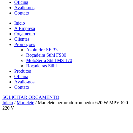
Oficina
Avalie-nos
Contato
Início
A Empresa
Orçamento
Clientes
Promoções
Aspirador SE 33
Roçadeira Stihl FS80
MotoSerra Stihl MS 170
Roçadeiras Stihl
Produtos
Oficina
Avalie-nos
Contato
SOLICITAR ORÇAMENTO
Início
/
Martelete
/ Martelete perfuradorrompedor 620 W MPV 620
220 V