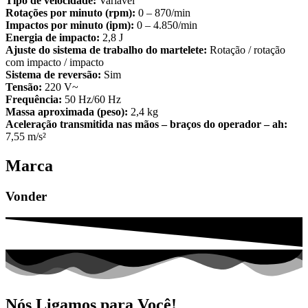
Tipo de velocidade:
Variável
Rotações por minuto (rpm):
0 – 870/min
Impactos por minuto (ipm):
0 – 4.850/min
Energia de impacto:
2,8 J
Ajuste do sistema de trabalho do martelete:
Rotação / rotação
com impacto / impacto
Sistema de reversão:
Sim
Tensão:
220 V~
Frequência:
50 Hz/60 Hz
Massa aproximada (peso):
2,4 kg
Aceleração transmitida nas mãos – braços do operador – ah:
7,55 m/s²
Marca
Vonder
Nós Ligamos para Você!