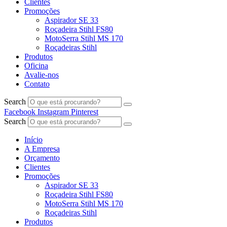
Clientes
Promoções
Aspirador SE 33
Roçadeira Stihl FS80
MotoSerra Stihl MS 170
Roçadeiras Stihl
Produtos
Oficina
Avalie-nos
Contato
Search
Facebook
Instagram
Pinterest
Search
Início
A Empresa
Orçamento
Clientes
Promoções
Aspirador SE 33
Roçadeira Stihl FS80
MotoSerra Stihl MS 170
Roçadeiras Stihl
Produtos