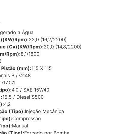
A
rigerado a Água
v)(KW/Rpm):
22,0 (16,2/2200)
nuo (Cv)(KW/Rpm):
20,0 (14,8/2200)
.m/Rpm):
8,1/1800
5
 Pistão (mm):
115 X 115
nais B / Ø148
 :
17,0:1
tipo):
4,0 / SAE 15W40
:
15,5 / Diesel S500
):
4,2
ção (Tipo):
Injeção Mecânica
Tipo):
Compressão
Tipo):
Manual
ção (Tipo):
Forçado por Bomba