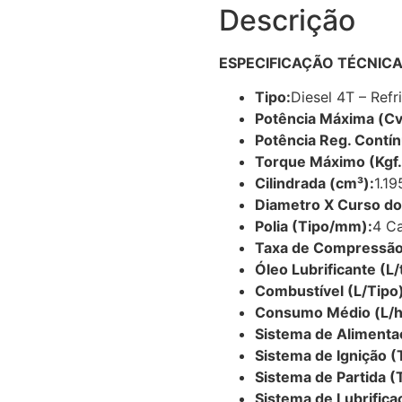
Descrição
ESPECIFICAÇÃO TÉCNIC
Tipo:
Diesel 4T – Ref
Potência Máxima (C
Potência Reg. Contí
Torque Máximo (Kgf
Cilindrada (cm³):
1.19
Diametro X Curso do
Polia (Tipo/mm):
4 Ca
Taxa de Compressão
Óleo Lubrificante (L/
Combustível (L/Tipo)
Consumo Médio (L/h
Sistema de Alimenta
Sistema de Ignição (
Sistema de Partida (
Sistema de Lubrifica