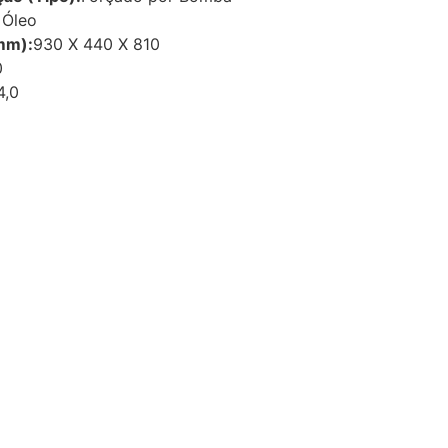
Óleo
mm):
930 X 440 X 810
0
4,0