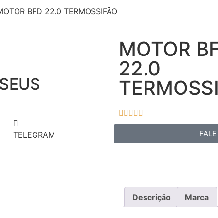
MOTOR BFD 22.0 TERMOSSIFÃO
MOTOR B
22.0
 SEUS
TERMOSS





FALE
TELEGRAM
Descrição
Marca