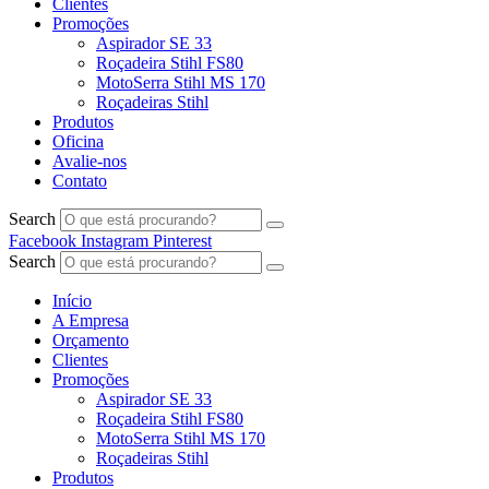
Clientes
Promoções
Aspirador SE 33
Roçadeira Stihl FS80
MotoSerra Stihl MS 170
Roçadeiras Stihl
Produtos
Oficina
Avalie-nos
Contato
Search
Facebook
Instagram
Pinterest
Search
Início
A Empresa
Orçamento
Clientes
Promoções
Aspirador SE 33
Roçadeira Stihl FS80
MotoSerra Stihl MS 170
Roçadeiras Stihl
Produtos