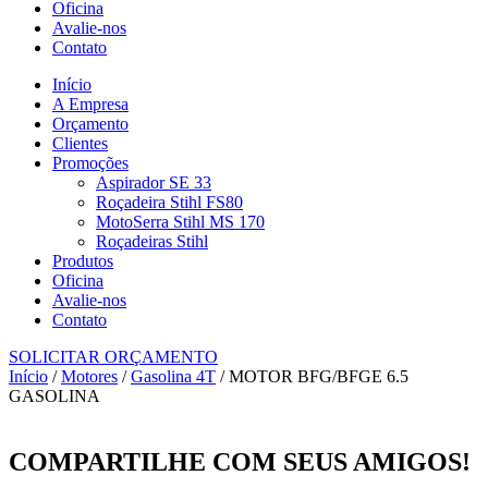
Oficina
Avalie-nos
Contato
Início
A Empresa
Orçamento
Clientes
Promoções
Aspirador SE 33
Roçadeira Stihl FS80
MotoSerra Stihl MS 170
Roçadeiras Stihl
Produtos
Oficina
Avalie-nos
Contato
SOLICITAR ORÇAMENTO
Início
/
Motores
/
Gasolina 4T
/ MOTOR BFG/BFGE 6.5
GASOLINA
COMPARTILHE COM SEUS AMIGOS!