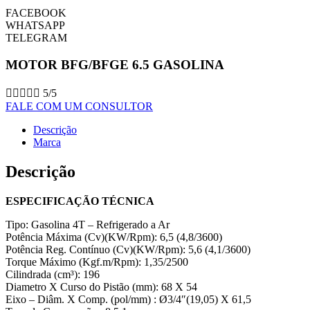
FACEBOOK
WHATSAPP
TELEGRAM
MOTOR BFG/BFGE 6.5 GASOLINA





5/5
FALE COM UM CONSULTOR
Descrição
Marca
Descrição
ESPECIFICAÇÃO TÉCNICA
Tipo: Gasolina 4T – Refrigerado a Ar
Potência Máxima (Cv)(KW/Rpm): 6,5 (4,8/3600)
Potência Reg. Contínuo (Cv)(KW/Rpm): 5,6 (4,1/3600)
Torque Máximo (Kgf.m/Rpm): 1,35/2500
Cilindrada (cm³): 196
Diametro X Curso do Pistão (mm): 68 X 54
Eixo – Diâm. X Comp. (pol/mm) : Ø3/4″(19,05) X 61,5