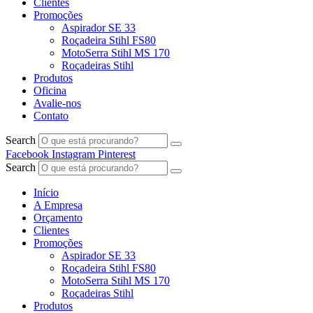
Clientes
Promoções
Aspirador SE 33
Roçadeira Stihl FS80
MotoSerra Stihl MS 170
Roçadeiras Stihl
Produtos
Oficina
Avalie-nos
Contato
Search
Facebook
Instagram
Pinterest
Search
Início
A Empresa
Orçamento
Clientes
Promoções
Aspirador SE 33
Roçadeira Stihl FS80
MotoSerra Stihl MS 170
Roçadeiras Stihl
Produtos