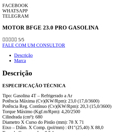
FACEBOOK
WHATSAPP
TELEGRAM
MOTOR BFGE 23.0 PRO GASOLINA





5/5
FALE COM UM CONSULTOR
Descrição
Marca
Descrição
ESPECIFICAÇÃO TÉCNICA
Tipo: Gasolina 4T – Refrigerado a Ar
Potência Máxima (Cv)(KW/Rpm): 23,0 (17,0/3600)
Potência Reg. Contínuo (Cv)(KW/Rpm): 20,3 (15,0/3600)
Torque Máximo (Kgf.m/Rpm): 4,20/2500
Cilindrada (cm³): 680
Diametro X Curso do Pistão (mm): 78 X 71
Eixo – Diâm. X Comp. (pol/mm) : Ø1″(25,40) X 88,0