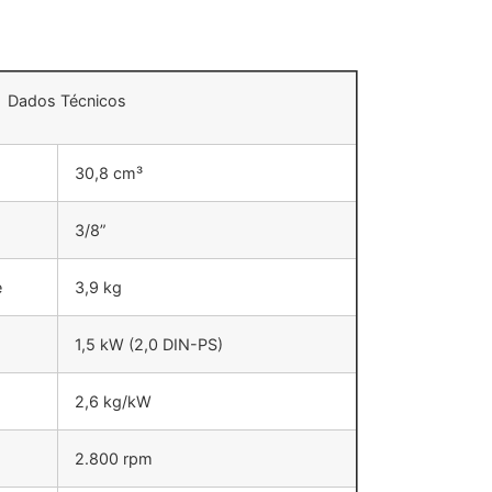
Dados Técnicos
30,8 cm³
3/8”
e
3,9 kg
1,5 kW (2,0 DIN-PS)
2,6 kg/kW
2.800 rpm