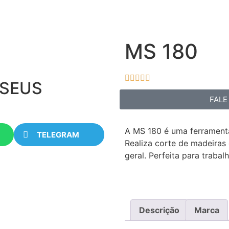
MS 180





 SEUS
FALE
A MS 180 é uma ferramenta 
TELEGRAM
Realiza corte de madeira
geral. Perfeita para trabal
Descrição
Marca