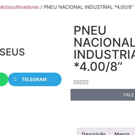
Motocultivadores
/ PNEU NACIONAL INDUSTRIAL *4.00/8’’
PNEU
NACIONA
 SEUS
INDUSTRI
*4.00/8’’
TELEGRAM





FALE
Descrição
Marca